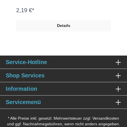
2,19 €*
2,
Details
Service-Hotline
Shop Services
Information
Servicemenü
* Alle Preise inkl. gesetzl. Mehrwertsteuer zzgl.
Versandkosten
und ggf. Nachnahmegebühren, wenn nicht anders angegeben.